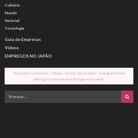
Culinária
Mundo
Nacional
Tecnologia
Guia de Empresas
Videos
EMPREGOS NO JAPÃO
Go to the Customizer > JNews : Social, Like & View > Instagram Feed
Setting, to connect your Instagram account.