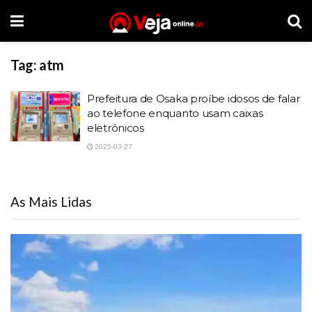
Tag:
atm
Prefeitura de Osaka proíbe idosos de falar
ao telefone enquanto usam caixas
eletrônicos
2025-03-27
As Mais Lidas