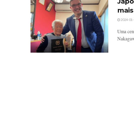
Japo
mais
2024-01-
Uma cent
Nakagawa