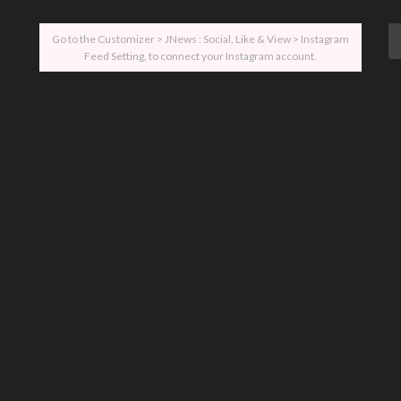
Go to the Customizer > JNews : Social, Like & View > Instagram
Feed Setting, to connect your Instagram account.