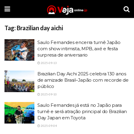
Tag:
Brazilian day aichi
Saulo Fernandes encerra turnê Japão
com show intimista, MPB, axé e festa
surpresa de aniversario
2025-09-13
Brazilian Day Aichi 2025 celebra 130 anos
de amizade Brasil–Japão com recorde de
público
2025-09-10
Saulo Fernandes já está no Japão para
turnê e será atração principal do Brazilian
Day Japan em Toyota
2025-09-04