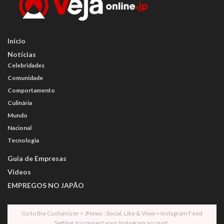
Início
Notícias
Celebridades
Comunidade
Comportamento
Culinária
Mundo
Nacional
Tecnologia
Guia de Empresas
Videos
EMPREGOS NO JAPÃO
Go to the Customizer > JNews : Social, Like & View > Instagram Feed
Setting, to connect your Instagram account.