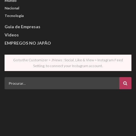
Mundo
Nacional
Tecnologia
Guia de Empresas
Videos
EMPREGOS NO JAPÃO
Go to the Customizer > JNews : Social, Like & View > Instagram Feed
Setting, to connect your Instagram account.