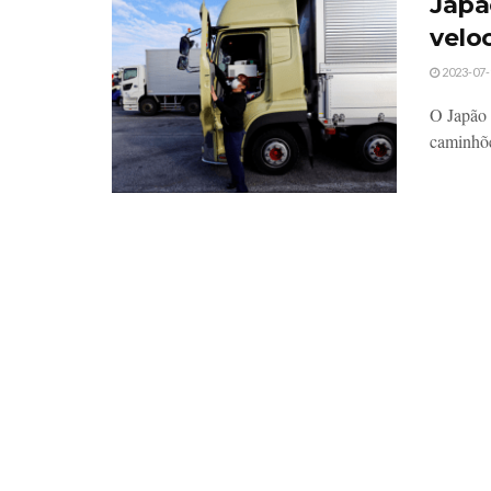
Japã
velo
2023-07-
O Japão 
caminhões