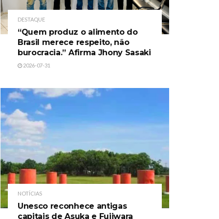
DESTAQUE
“Quem produz o alimento do
Brasil merece respeito, não
burocracia.” Afirma Jhony Sasaki
2026-07-31
NOTÍCIAS
Unesco reconhece antigas
capitais de Asuka e Fujiwara