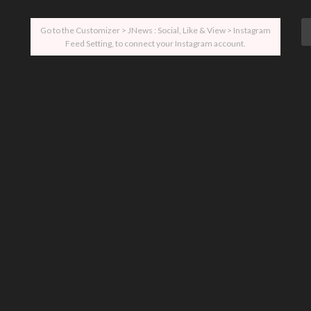
Go to the Customizer > JNews : Social, Like & View > Instagram
Feed Setting, to connect your Instagram account.