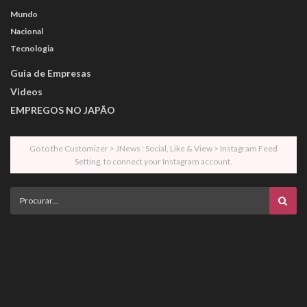
Mundo
Nacional
Tecnologia
Guia de Empresas
Videos
EMPREGOS NO JAPÃO
Go to the Customizer > JNews : Social, Like & View > Instagram Feed
Setting, to connect your Instagram account.