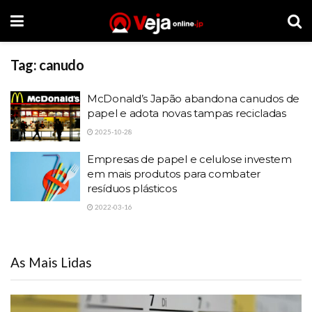
Tag:
canudo
McDonald’s Japão abandona canudos de
papel e adota novas tampas recicladas
2025-10-28
Empresas de papel e celulose investem
em mais produtos para combater
resíduos plásticos
2022-03-16
As Mais Lidas