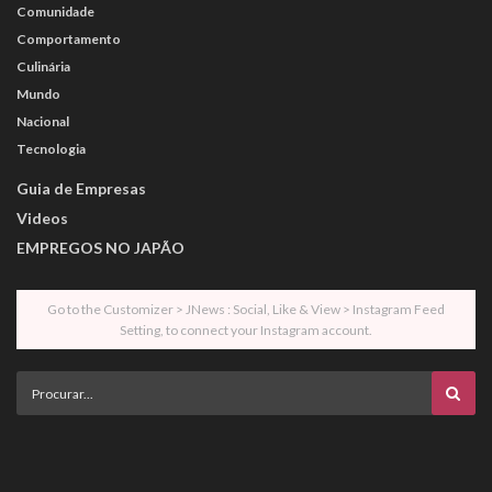
Comunidade
Comportamento
Culinária
Mundo
Nacional
Tecnologia
Guia de Empresas
Videos
EMPREGOS NO JAPÃO
Go to the Customizer > JNews : Social, Like & View > Instagram Feed
Setting, to connect your Instagram account.