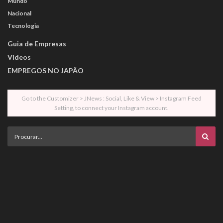
Mundo
Nacional
Tecnologia
Guia de Empresas
Videos
EMPREGOS NO JAPÃO
Go to the Customizer > JNews : Social, Like & View > Instagram Feed
Setting, to connect your Instagram account.