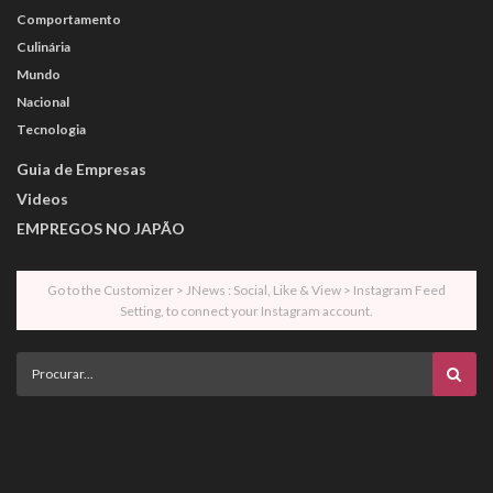
Comportamento
Culinária
Mundo
Nacional
Tecnologia
Guia de Empresas
Videos
EMPREGOS NO JAPÃO
Go to the Customizer > JNews : Social, Like & View > Instagram Feed
Setting, to connect your Instagram account.