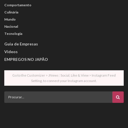
Comportamento
Culinária
Mundo
Nacional
Tecnologia
Guia de Empresas
Videos
EMPREGOS NO JAPÃO
Go to the Customizer > JNews : Social, Like & View > Instagram Feed
Setting, to connect your Instagram account.