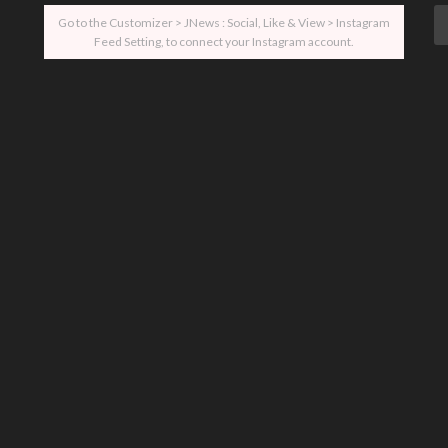
Go to the Customizer > JNews : Social, Like & View > Instagram
Feed Setting, to connect your Instagram account.