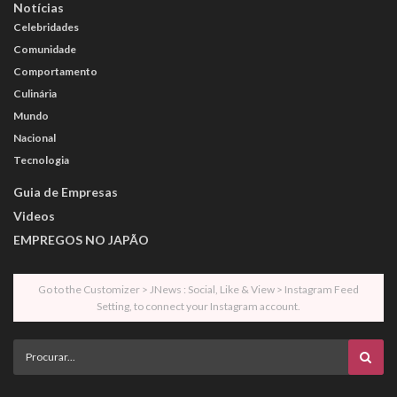
Notícias
Celebridades
Comunidade
Comportamento
Culinária
Mundo
Nacional
Tecnologia
Guia de Empresas
Videos
EMPREGOS NO JAPÃO
Go to the Customizer > JNews : Social, Like & View > Instagram Feed
Setting, to connect your Instagram account.