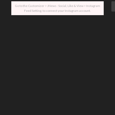
Go to the Customizer > JNews : Social, Like & View > Instagram
Feed Setting, to connect your Instagram account.