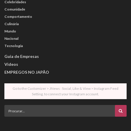
Celebridades
Comunidade
Comportamento
Culinária
Mundo
Nacional
Tecnologia
Guia de Empresas
Videos
EMPREGOS NO JAPÃO
Go to the Customizer > JNews : Social, Like & View > Instagram Feed
Setting, to connect your Instagram account.