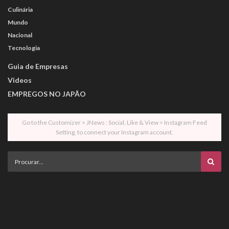
Culinária
Mundo
Nacional
Tecnologia
Guia de Empresas
Videos
EMPREGOS NO JAPÃO
Go to the Customizer > JNews : Social, Like & View > Instagram Feed
Setting, to connect your Instagram account.