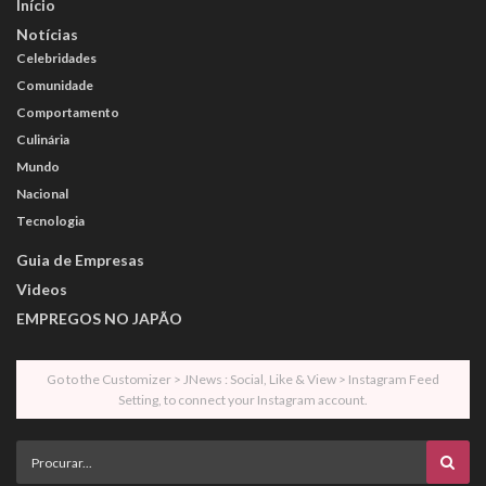
Início
Notícias
Celebridades
Comunidade
Comportamento
Culinária
Mundo
Nacional
Tecnologia
Guia de Empresas
Videos
EMPREGOS NO JAPÃO
Go to the Customizer > JNews : Social, Like & View > Instagram Feed
Setting, to connect your Instagram account.