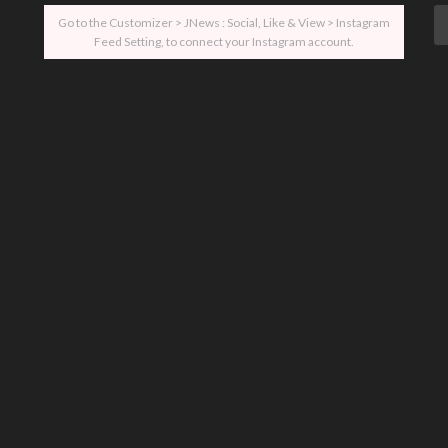
Go to the Customizer > JNews : Social, Like & View > Instagram
Feed Setting, to connect your Instagram account.