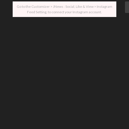
Go to the Customizer > JNews : Social, Like & View > Instagram
Feed Setting, to connect your Instagram account.