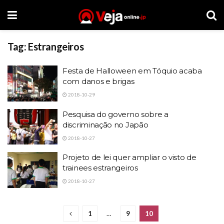
Tag:
Estrangeiros
Festa de Halloween em Tóquio acaba
com danos e brigas
2018-10-29
Pesquisa do governo sobre a
discriminação no Japão
2018-10-27
Projeto de lei quer ampliar o visto de
trainees estrangeiros
2018-10-27
1
…
9
10