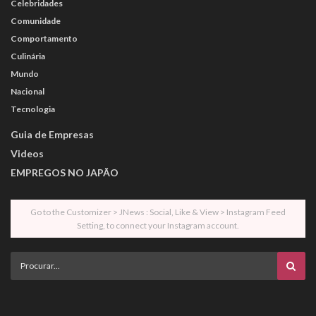
Celebridades
Comunidade
Comportamento
Culinária
Mundo
Nacional
Tecnologia
Guia de Empresas
Videos
EMPREGOS NO JAPÃO
Go to the Customizer > JNews : Social, Like & View > Instagram Feed
Setting, to connect your Instagram account.