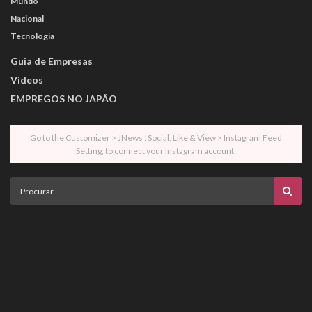
Mundo
Nacional
Tecnologia
Guia de Empresas
Videos
EMPREGOS NO JAPÃO
Go to the Customizer > JNews : Social, Like & View > Instagram Feed
Setting, to connect your Instagram account.