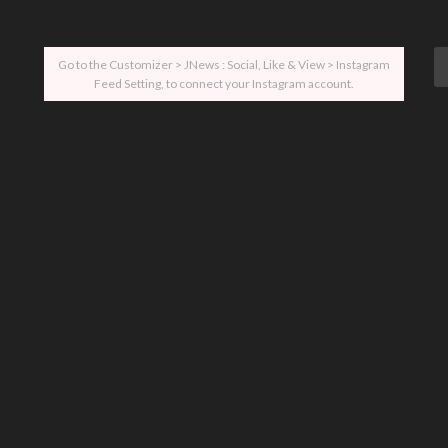
Go to the Customizer > JNews : Social, Like & View > Instagram
Feed Setting, to connect your Instagram account.