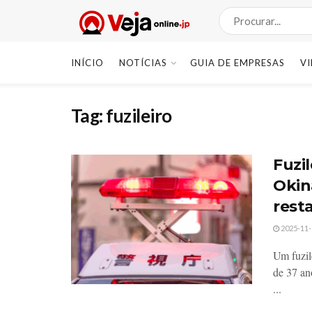
INÍCIO
NOTÍCIAS
GUIA DE EMPRESAS
V
Tag:
fuzileiro
Fuzi
Okin
rest
2025-11-
Um fuzil
de 37 an
...