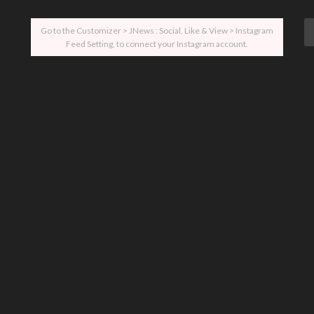
Go to the Customizer > JNews : Social, Like & View > Instagram
Feed Setting, to connect your Instagram account.