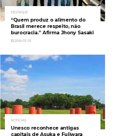
DESTAQUE
“Quem produz o alimento do
Brasil merece respeito, não
burocracia.” Afirma Jhony Sasaki
2026-07-31
NOTÍCIAS
Unesco reconhece antigas
capitais de Asuka e Fujiwara