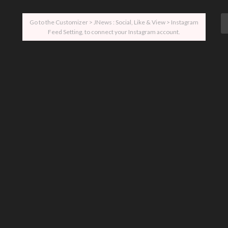
Go to the Customizer > JNews : Social, Like & View > Instagram
Feed Setting, to connect your Instagram account.