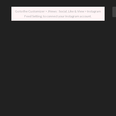
Go to the Customizer > JNews : Social, Like & View > Instagram
Feed Setting, to connect your Instagram account.