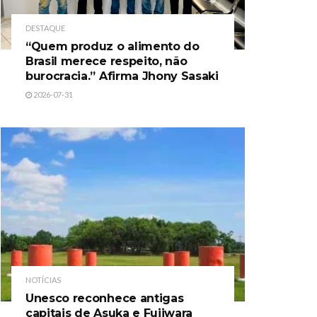
DESTAQUE
“Quem produz o alimento do
Brasil merece respeito, não
burocracia.” Afirma Jhony Sasaki
2026-07-31
NOTÍCIAS
Unesco reconhece antigas
capitais de Asuka e Fujiwara