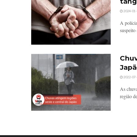
tang
2024-01-
A políci
suspeito 
Chuv
Japã
2022-07-
As chuva
região de