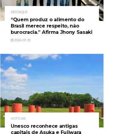
DESTAQUE
“Quem produz o alimento do
Brasil merece respeito, não
burocracia.” Afirma Jhony Sasaki
2026-07-31
NOTÍCIAS
Unesco reconhece antigas
capitais de Asuka e Fujiwara