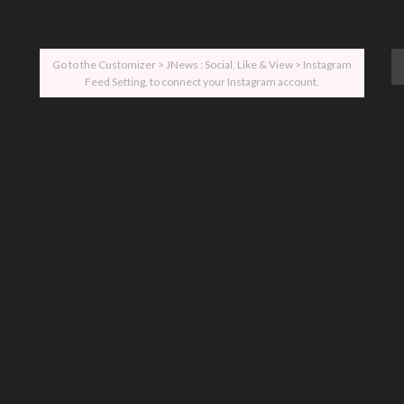
Go to the Customizer > JNews : Social, Like & View > Instagram
Feed Setting, to connect your Instagram account.