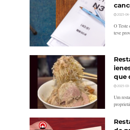
canc
2025-04-
O Teste 
teve pro
Rest
iene
que 
2025-03-
Um resta
propriet
Rest