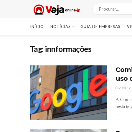
INÍCIO
NOTÍCIAS
GUIA DE EMPRESAS
V
Tag:
innformações
Comi
uso 
2025-12-
A Comiss
nesta te
...