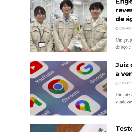
Enge
reve
de á
2025-09-
Um grupo
de aço e
Juiz
a ve
2025-09-
Um juiz 
vendesse
Test