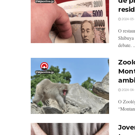
de p
resi
2024-05-
O restau
Shibuya 
debate. ..
Zool
Mont
ambi
2024-04-
O Zoológ
“Montanh
Jove