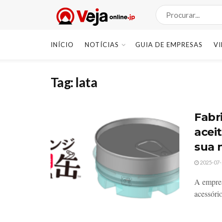
INÍCIO
NOTÍCIAS
GUIA DE EMPRESAS
V
Tag:
lata
Fabr
acei
sua 
2025-07-
A empre
acessóri