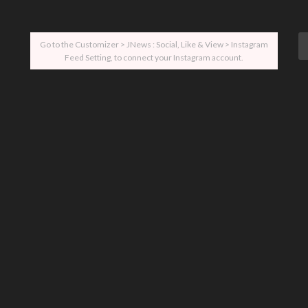
Go to the Customizer > JNews : Social, Like & View > Instagram
Feed Setting, to connect your Instagram account.