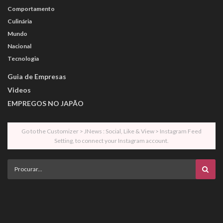
Comportamento
Culinária
Mundo
Nacional
Tecnologia
Guia de Empresas
Videos
EMPREGOS NO JAPÃO
Go to the Customizer > JNews : Social, Like & View > Instagram Feed
Setting, to connect your Instagram account.