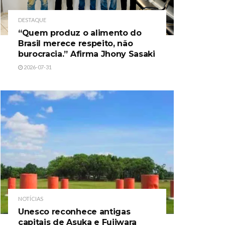
DESTAQUE
“Quem produz o alimento do
Brasil merece respeito, não
burocracia.” Afirma Jhony Sasaki
2026-07-31
NOTÍCIAS
Unesco reconhece antigas
capitais de Asuka e Fujiwara