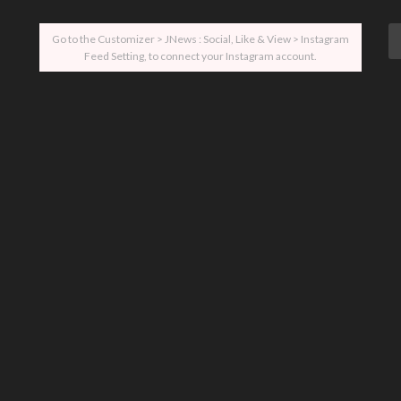
Go to the Customizer > JNews : Social, Like & View > Instagram
Feed Setting, to connect your Instagram account.