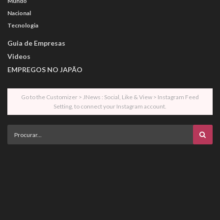
Mundo
Nacional
Tecnologia
Guia de Empresas
Videos
EMPREGOS NO JAPÃO
Go to the Customizer > JNews : Social, Like & View > Instagram Feed
Setting, to connect your Instagram account.