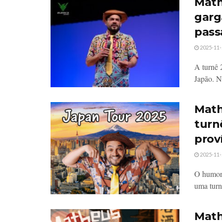
Math
garg
pas
2025-11-
A turnê 
Japão. Ne
Math
turn
prov
2025-11-
O humori
uma turnê
Math