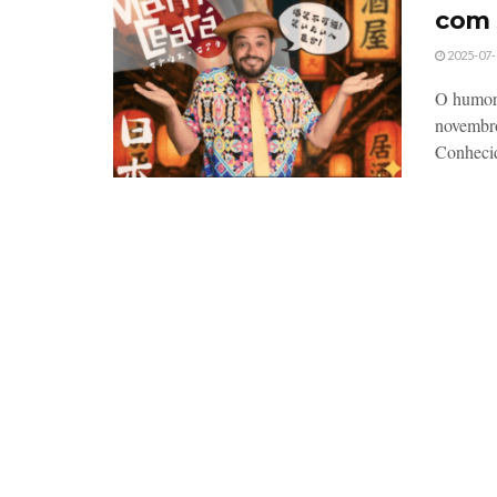
com
2025-07-
O humori
novembro
Conhecid