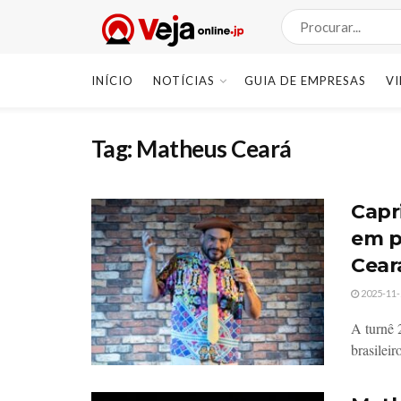
INÍCIO
NOTÍCIAS
GUIA DE EMPRESAS
V
Tag:
Matheus Ceará
Capr
em p
Cear
2025-11-
A turnê 
brasileir