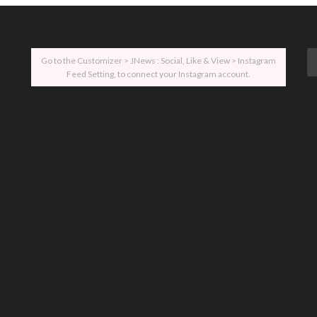
Go to the Customizer > JNews : Social, Like & View > Instagram
Feed Setting, to connect your Instagram account.