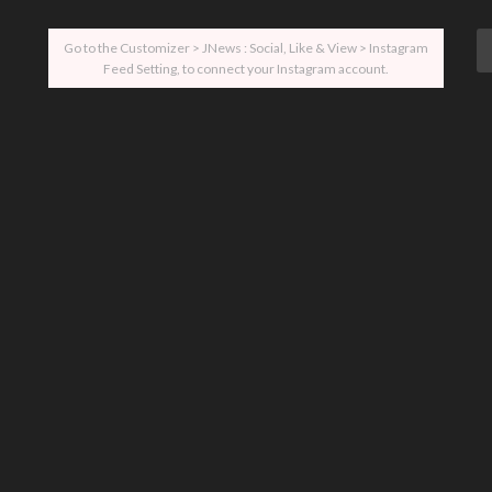
Go to the Customizer > JNews : Social, Like & View > Instagram
Feed Setting, to connect your Instagram account.