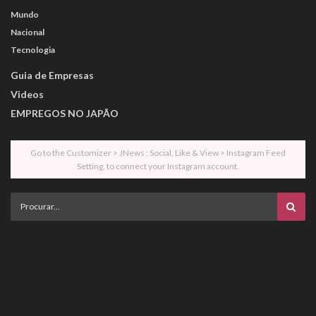
Mundo
Nacional
Tecnologia
Guia de Empresas
Videos
EMPREGOS NO JAPÃO
Go to the Customizer > JNews : Social, Like & View > Instagram Feed
Setting, to connect your Instagram account.