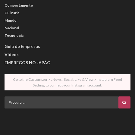
Comportamento
Culinária
Mundo
Nacional
Tecnologia
Guia de Empresas
Videos
EMPREGOS NO JAPÃO
Go to the Customizer > JNews : Social, Like & View > Instagram Feed
Setting, to connect your Instagram account.