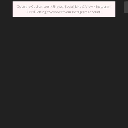
Go to the Customizer > JNews : Social, Like & View > Instagram
Feed Setting, to connect your Instagram account.