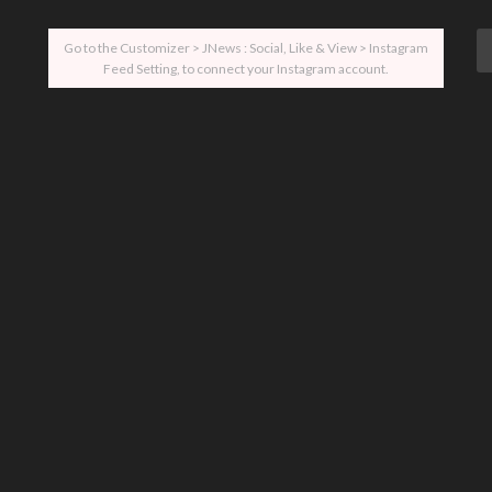
Go to the Customizer > JNews : Social, Like & View > Instagram
Feed Setting, to connect your Instagram account.