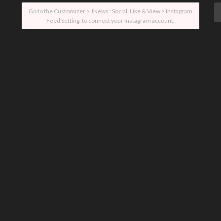
Go to the Customizer > JNews : Social, Like & View > Instagram
Feed Setting, to connect your Instagram account.