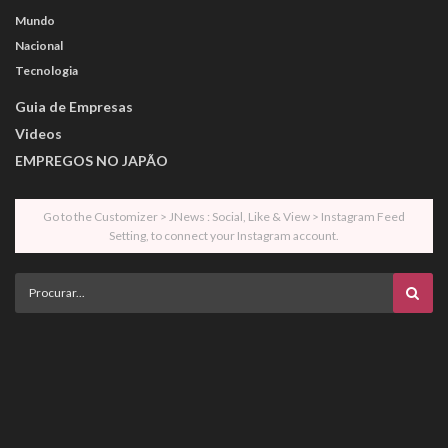
Mundo
Nacional
Tecnologia
Guia de Empresas
Videos
EMPREGOS NO JAPÃO
Go to the Customizer > JNews : Social, Like & View > Instagram Feed
Setting, to connect your Instagram account.