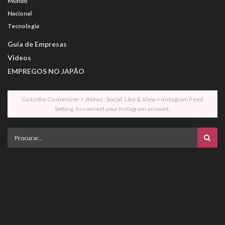
Mundo
Nacional
Tecnologia
Guia de Empresas
Videos
EMPREGOS NO JAPÃO
Go to the Customizer > JNews : Social, Like & View > Instagram Feed
Setting, to connect your Instagram account.