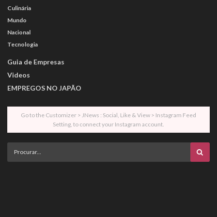
Culinária
Mundo
Nacional
Tecnologia
Guia de Empresas
Videos
EMPREGOS NO JAPÃO
Go to the Customizer > JNews : Social, Like & View > Instagram Feed
Setting, to connect your Instagram account.