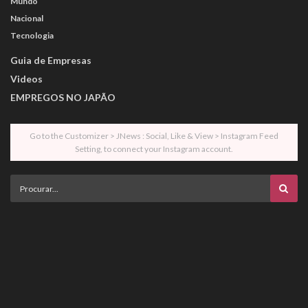
Mundo
Nacional
Tecnologia
Guia de Empresas
Videos
EMPREGOS NO JAPÃO
Go to the Customizer > JNews : Social, Like & View > Instagram Feed
Setting, to connect your Instagram account.