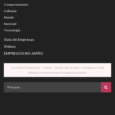
Comportamento
Culinária
Mundo
Nacional
Tecnologia
Guia de Empresas
Videos
EMPREGOS NO JAPÃO
Go to the Customizer > JNews : Social, Like & View > Instagram Feed
Setting, to connect your Instagram account.