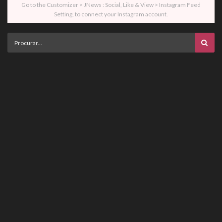
Go to the Customizer > JNews : Social, Like & View > Instagram Feed
Setting, to connect your Instagram account.