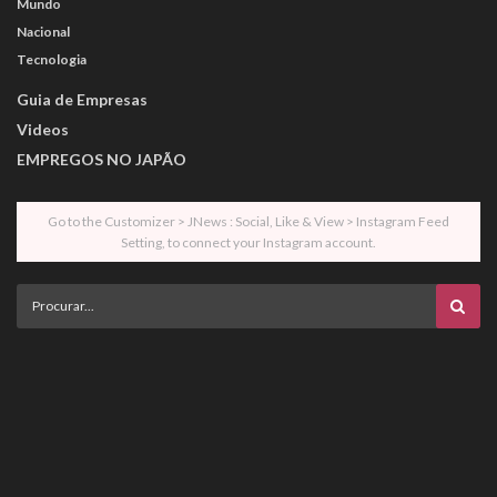
Mundo
Nacional
Tecnologia
Guia de Empresas
Videos
EMPREGOS NO JAPÃO
Go to the Customizer > JNews : Social, Like & View > Instagram Feed
Setting, to connect your Instagram account.