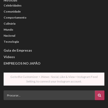
Notícias
Celebridades
Comunidade
Comportamento
Culinária
Mundo
Nacional
Tecnologia
Guia de Empresas
Videos
EMPREGOS NO JAPÃO
Go to the Customizer > JNews : Social, Like & View > Instagram Feed
Setting, to connect your Instagram account.