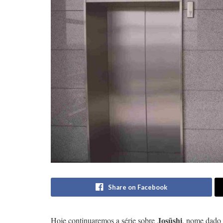
Share on Facebook
Josūshi
Hoje continuaremos a série sobre
, nome dado 