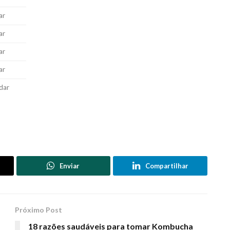
ar
ar
ar
ar
dar
Enviar
Compartilhar
Próximo Post
18 razões saudáveis para tomar Kombucha