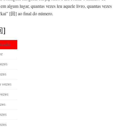
 em algum lugar, quantas vezes leu aquele livro, quantas vezes
r “kai” [回] ao final do número.
回]
ficado
ez
ezes
ezes
 vezes
vezes
ezes
ezes
ezes