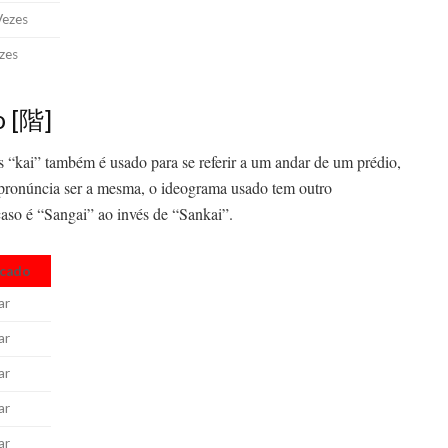
Vezes
zes
o [階]
s “kai” também é usado para se referir a um andar de um prédio,
a pronúncia ser a mesma, o ideograma usado tem outro
caso é “Sangai” ao invés de “Sankai”.
icado
ar
ar
ar
ar
ar