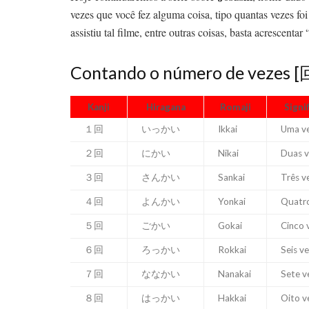
vezes que você fez alguma coisa, tipo quantas vezes foi
assistiu tal filme, entre outras coisas, basta acrescenta
Contando o número de vezes [
Kanji
Hiragana
Romaji
Signi
１回
いっかい
Ikkai
Uma v
２回
にかい
Nikai
Duas v
３回
さんかい
Sankai
Três v
４回
よんかい
Yonkai
Quatro
５回
ごかい
Gokai
Cinco 
６回
ろっかい
Rokkai
Seis v
７回
ななかい
Nanakai
Sete v
８回
はっかい
Hakkai
Oito v