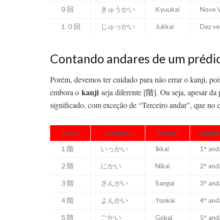
９回
きゅうかい
Kyuukai
Nove 
１０回
じゅっかい
Jukkai
Dez ve
Contando andares de um prédi
Porém, devemos ter cuidado para não errar o kanji, poi
kanji
embora o
seja diferente [階]. Ou seja, apesar d
significado, com exceção de “Terceiro andar”, que no 
Kanji
Hiragana
Romaji
Signif
１階
いっかい
Ikkai
1° and
２階
にかい
Nikai
2° and
３階
さんがい
Sangai
3° and
４階
よんかい
Yonkai
4° and
５階
ごかい
Gokai
5° and