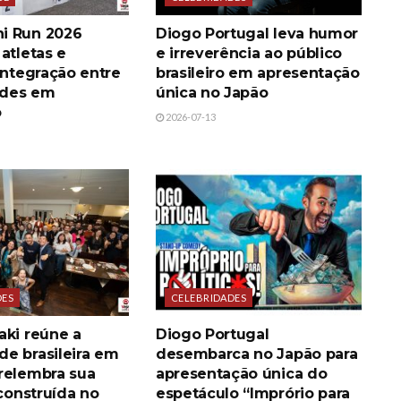
i Run 2026
Diogo Portugal leva humor
atletas e
e irreverência ao público
integração entre
brasileiro em apresentação
des em
única no Japão
o
2026-07-13
DES
CELEBRIDADES
aki reúne a
Diogo Portugal
e brasileira em
desembarca no Japão para
relembra sua
apresentação única do
 construída no
espetáculo “Imprório para