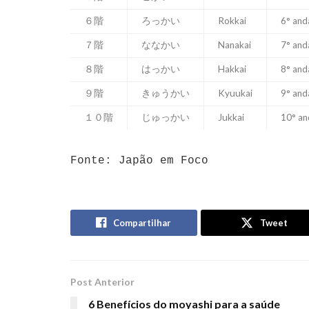
６階
ろっかい
Rokkai
6° and
７階
ななかい
Nanakai
7° and
８階
はっかい
Hakkai
8° and
９階
きゅうかい
Kyuukai
9° and
１０階
じゅっかい
Jukkai
10° an
Fonte: Japão em Foco
Compartilhar
Tweet
Post Anterior
6 Benefícios do moyashi para a saúde