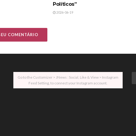
Políticos”
2026-06-19
 SEU COMENTÁRIO
Go to the Customizer > JNews : Social, Like & View > Instagram
Feed Setting, to connect your Instagram account.