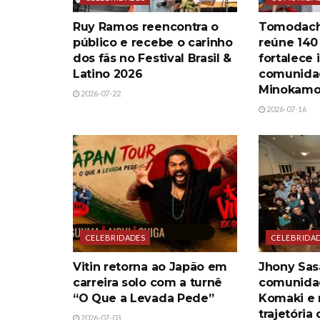
Ruy Ramos reencontra o
Tomodach
público e recebe o carinho
reúne 140 
dos fãs no Festival Brasil &
fortalece 
Latino 2026
comunida
Minokam
2026-07-22
2026-07-16
CELEBRIDADES
CELEBRIDA
Vitin retorna ao Japão em
Jhony Sas
carreira solo com a turnê
comunidad
“O Que a Levada Pede”
Komaki e 
trajetória
2026-07-03