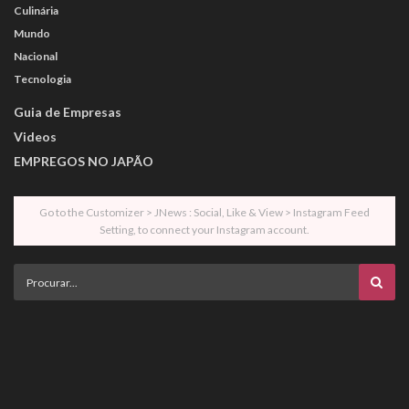
Culinária
Mundo
Nacional
Tecnologia
Guia de Empresas
Videos
EMPREGOS NO JAPÃO
Go to the Customizer > JNews : Social, Like & View > Instagram Feed
Setting, to connect your Instagram account.