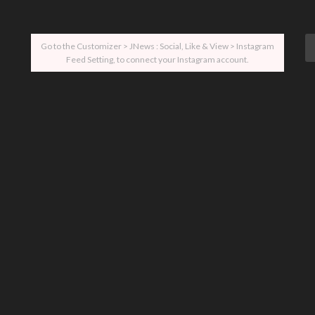
Go to the Customizer > JNews : Social, Like & View > Instagram
Feed Setting, to connect your Instagram account.