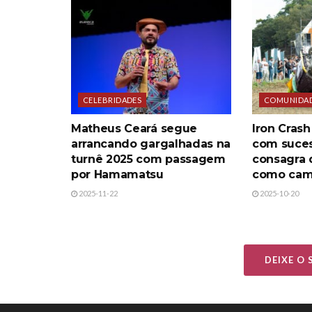
CELEBRIDADES
COMUNIDA
Matheus Ceará segue
Iron Crash
arrancando gargalhadas na
com suces
turnê 2025 com passagem
consagra 
por Hamamatsu
como ca
2025-11-22
2025-10-20
DEIXE O