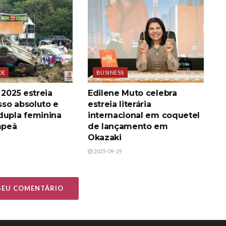
DE
BUSINESS
 2025 estreia
Edilene Muto celebra
so absoluto e
estreia literária
dupla feminina
internacional em coquetel
mpeã
de lançamento em
Okazaki
2025-09-29
 SEU COMENTÁRIO