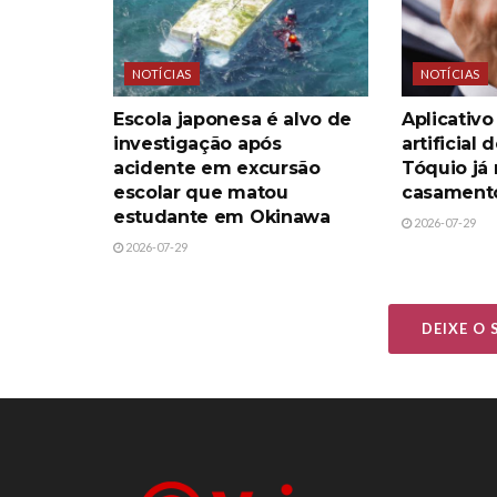
NOTÍCIAS
NOTÍCIAS
Escola japonesa é alvo de
Aplicativo
investigação após
artificial
acidente em excursão
Tóquio já
escolar que matou
casament
estudante em Okinawa
2026-07-29
2026-07-29
DEIXE O