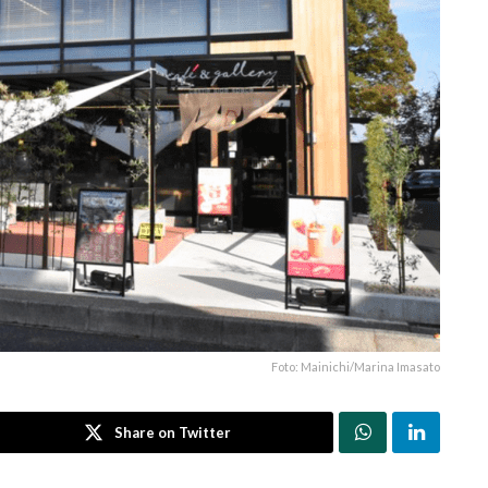
Foto: Mainichi/Marina Imasato
Share on Twitter