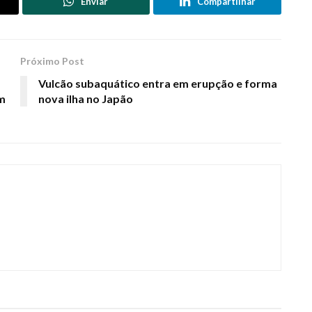
Enviar
Compartilhar
Próximo Post
a
Vulcão subaquático entra em erupção e forma
em
nova ilha no Japão