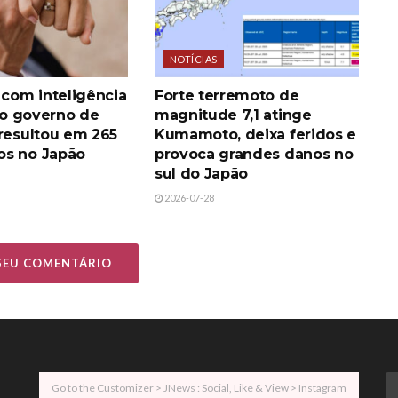
NOTÍCIAS
 com inteligência
Forte terremoto de
 do governo de
magnitude 7,1 atinge
 resultou em 265
Kumamoto, deixa feridos e
os no Japão
provoca grandes danos no
sul do Japão
2026-07-28
 SEU COMENTÁRIO
Go to the Customizer > JNews : Social, Like & View > Instagram