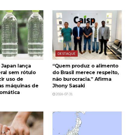
DESTAQUE
 Japan lança
“Quem produz o alimento
ral sem rótulo
do Brasil merece respeito,
ir uso de
não burocracia.” Afirma
nas máquinas de
Jhony Sasaki
omática
2026-07-31