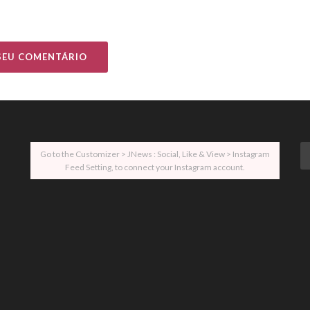
 SEU COMENTÁRIO
Go to the Customizer > JNews : Social, Like & View > Instagram
Feed Setting, to connect your Instagram account.