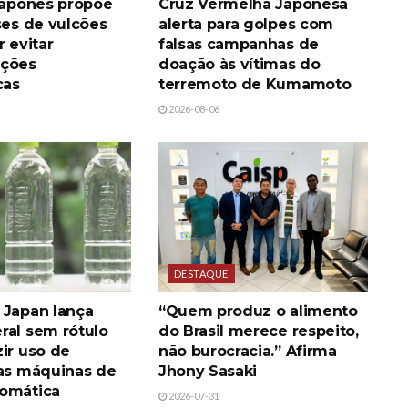
 japonês propõe
Cruz Vermelha Japonesa
ses de vulcões
alerta para golpes com
r evitar
falsas campanhas de
pções
doação às vítimas do
cas
terremoto de Kumamoto
2026-08-06
DESTAQUE
 Japan lança
“Quem produz o alimento
ral sem rótulo
do Brasil merece respeito,
ir uso de
não burocracia.” Afirma
nas máquinas de
Jhony Sasaki
omática
2026-07-31