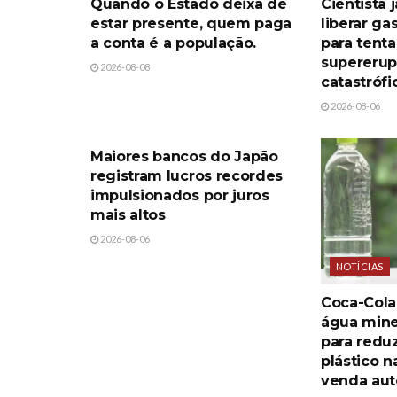
Quando o Estado deixa de
Cientista
estar presente, quem paga
liberar ga
a conta é a população.
para tenta
supereru
2026-08-08
catastrófi
2026-08-06
NOTÍCIAS
Maiores bancos do Japão
registram lucros recordes
impulsionados por juros
mais altos
2026-08-06
NOTÍCIAS
Coca-Cola
água mine
para reduz
plástico 
venda aut